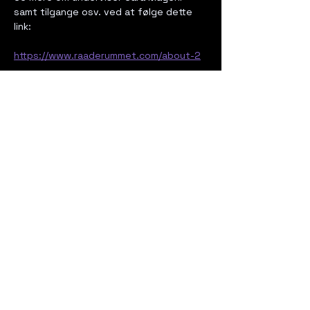
samt tilgange osv. ved at følge dette 
link:
https://www.raaderummet.com/about-2
Del dette event
rasmus.illustration@gmail.com
Mobile:
+45 40833876