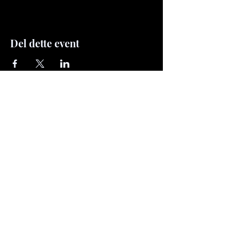
Del dette event
rasmus.illustration@gmail.com
Mobile:
+45 40833876
© 2026 The Last Original – Rasmus
Jensen. All rights reserved.
All artwork on this website is protected by
copyright. No images may be copied,
reproduced, distributed, or used in any form
without prior written permission from Rasmus