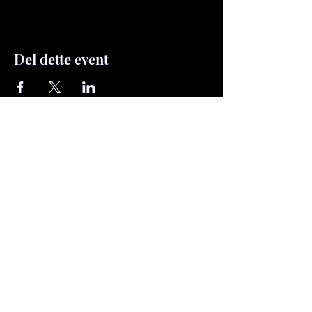
Del dette event
rasmus.illustration@gmail.com
Mobile:
+45 40833876
© 2026 The Last Original – Rasmus
Jensen. All rights reserved.
All artwork on this website is protected by
copyright. No images may be copied,
reproduced, distributed, or used in any form
without prior written permission from Rasmus