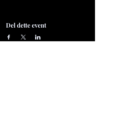
Del dette event
rasmus.illustration@gmail.com
Mobile:
+45 40833876
© 2026 The Last Original – Rasmus
Jensen. All rights reserved.
All artwork on this website is protected by
copyright. No images may be copied,
reproduced, distributed, or used in any form
without prior written permission from Rasmus