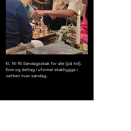
Kl. 14-16 Søndagsskak for alle (på tid). 
Kom og deltag i uformel skakhygge i 
caféen hver søndag. 
Del dette event