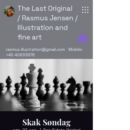
The Last Original
/ Rasmus Jensen /
Illustration and
fine art
rasmus.illustration@gmail.com
Mobile:
+45 40833876
Skak Søndag
søn. 27. sep.
  |  
Den Sidste Original