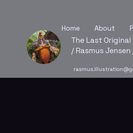
Home
About
P
The Last Original
/ Rasmus Jensen /
rasmus.illustration@g