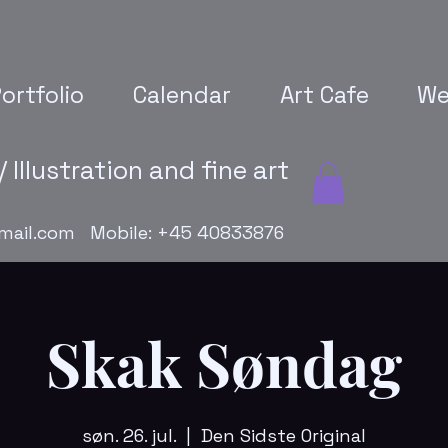
ortfolio
Calendar
Art Cafe
We
 Illustration and fine art
mail.com
Mobile: +45 40833876
Skak Søndag
søn. 26. jul.
  |  
Den Sidste Original