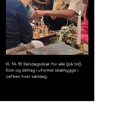
Kl. 14-16 Søndagsskak for alle (på tid). 
Kom og deltag i uformel skakhygge i 
caféen hver søndag. 
Del dette event