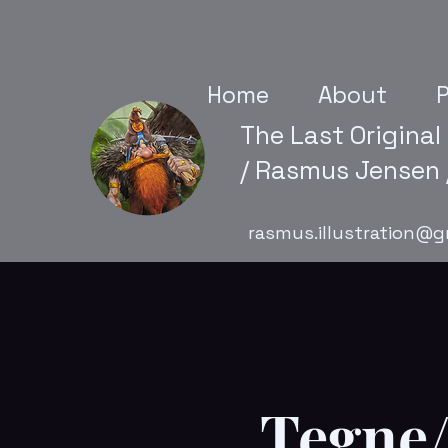
Home
About
P
The Last Original
/ Rasmus Jensen /
rasmus.illustration@g
Tegne/