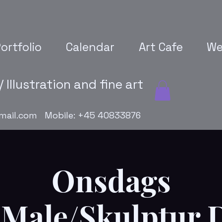
ortfolio
Calendar
Art Cafe
We
 Illustration and fine art
mail.com
Mobile: +45 40833876
Onsdags
Male/Skulptur 