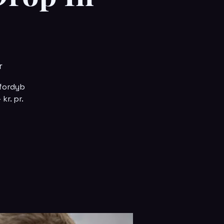
r
 fordyb
kr. pr.