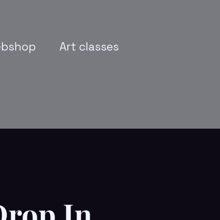
bshop
Art classes
Drop In