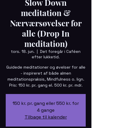
Slow Down
meditation &
Nærværsøvelser for
alle (Drop In
meditation)
tors. 18. jun.
  |  
Det foregår i Caféen
efter lukketid.
Guidede meditationer og øvelser for alle
- inspireret af både almen
meditationspraksis, Mindfulness o. lign.
Pris: 150 kr. pr. gang el. 500 kr. pr. mdr.
150 kr. pr. gang eller 550 kr. for
4 gange
Tilbage til kalender