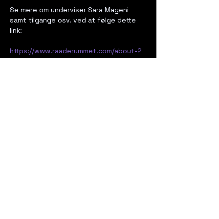
Se mere om underviser Sara Mageni 
samt tilgange osv. ved at følge dette 
link:
https://www.raaderummet.com/about-2
Del dette event
rasmus.illustration@gmail.com
Mobile:
+45 40833876