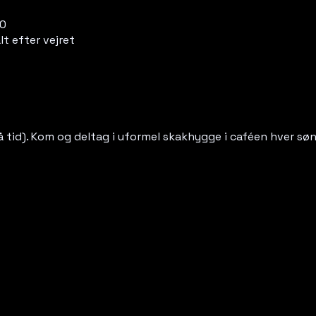
00
lt efter vejret
å tid). Kom og deltag i uformel skakhygge i caféen hver søn