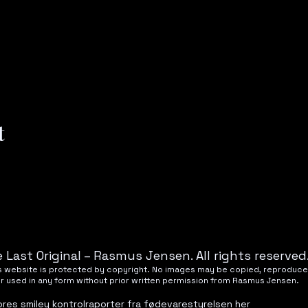
t
 Last Original – Rasmus Jensen. All rights reserved
his website is protected by copyright. No images may be copied, reproduce
or used in any form without prior written permission from Rasmus Jensen.
ores smiley kontrolraporter fra fødevarestyrelsen
her