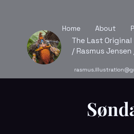
Home
About
P
The Last Original
/ Rasmus Jensen /
rasmus.illustration@g
Sønda