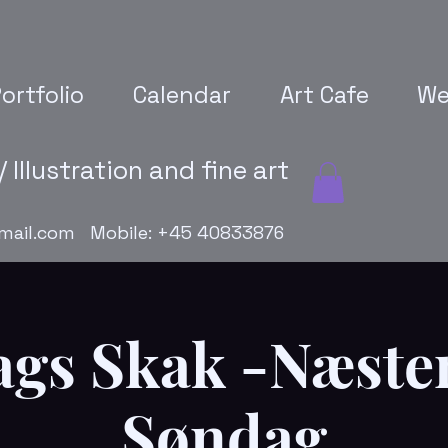
ortfolio
Calendar
Art Cafe
We
 Illustration and fine art
mail.com
Mobile: +45 40833876
gs Skak -Næste
Søndag