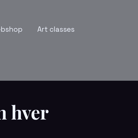
bshop
Art classes
n hver