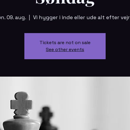
n. 09. aug.
  |  
Vi hygger i inde eller ude alt efter vej
Tickets are not on sale
See other events