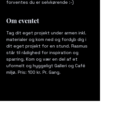
forventes du er selvkørende :-)
Om eventet
Tag dit eget projekt under armen inkl. 
materialer og kom ned og fordyb dig i 
dit eget projekt for en stund. Rasmus 
står til rådighed for inspiration og 
sparring. Kom og vær en del af et 
uformelt og hyggeligt Galleri og Café 
miljø. Pris: 100 kr. Pr. Gang.
Del dette event